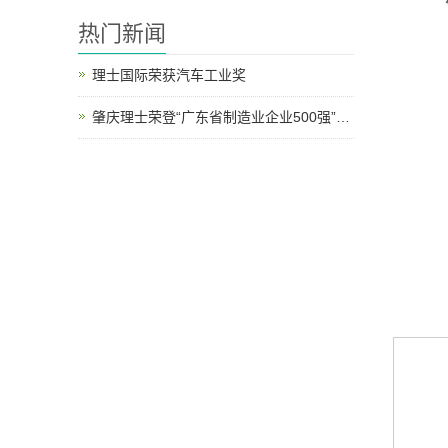
热门新闻
详细
理士国际荣获汽车工业奖
肇庆理士荣登“广东省制造业企业500强”榜单
邮政
售前咨
邮箱地